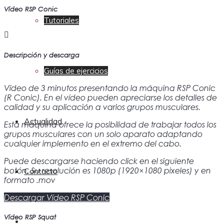
Vídeo RSP Conic
Tutoriales
Descripción y descarga
Guías de ejercicios
Vídeo de 3 minutos presentando la máquina RSP Conic
(R Conic). En el vídeo pueden apreciarse los detalles de
calidad y su aplicación a varios grupos musculares.
Actualidad
Esta máquina ofrece la posibilidad de trabajar todos los
grupos musculares con un solo aparato adaptando
cualquier implemento en el extremo del cabo.
Puede descargarse haciendo click en el siguiente
botón. Su resolución es 1080p (1920×1080 pixeles) y en
Contacto
formato .mov
Descargar Vídeo RSP Conic
Vídeo RSP Squat