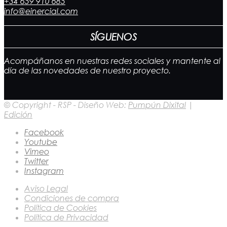
+34 659 910 685
info@einercial.com
SÍGUENOS
Acompáñanos en nuestras redes sociales y mantente al
día de las novedades de nuestro proyecto.
© Copyright - RSP - Diseño Web:
Pumpún Dixital
|
Edición
Facebook
Youtube
Vimeo
Twitter
Instagram
Aviso Legal
Condiciones de compra
Política de Cookies
Política de Privacidad