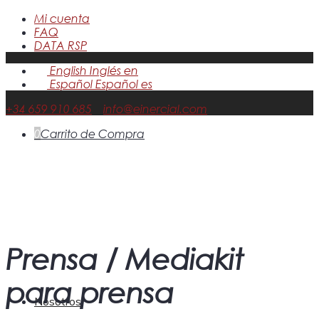
Mi cuenta
FAQ
DATA RSP
English
Inglés
en
Español
Español
es
+34 659 910 685
info@einercial.com
0
Carrito de Compra
Prensa / Mediakit
para prensa
Nosotros