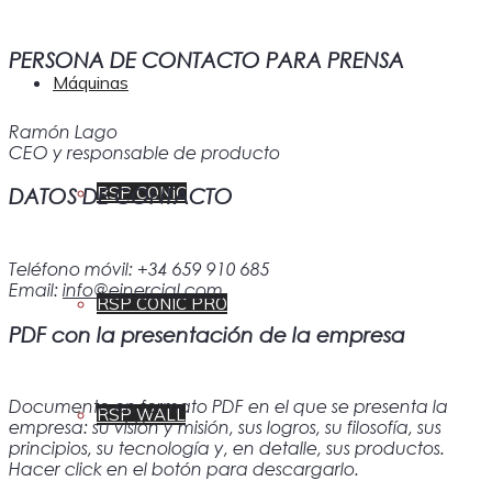
PERSONA DE CONTACTO PARA PRENSA
Máquinas
Ramón Lago
CEO y responsable de producto
RSP CONIC
DATOS DE CONTACTO
Teléfono móvil: +34 659 910 685
Email:
info@einercial.com
RSP CONIC PRO
PDF con la presentación de la empresa
Documento en formato PDF en el que se presenta la
RSP WALL
empresa: su visión y misión, sus logros, su filosofía, sus
principios, su tecnología y, en detalle, sus productos.
Hacer click en el botón para descargarlo.