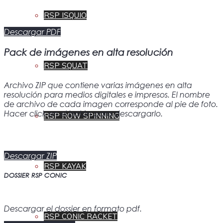
RSP ISQUIO
Descargar PDF
Pack de imágenes en alta resolución
RSP SQUAT
Archivo ZIP que contiene varias imágenes en alta
resolución para medios digitales e impresos. El nombre
de archivo de cada imagen corresponde al pie de foto.
Hacer click en el botón para descargarlo.
RSP ROW SPINNING
Descargar ZIP
RSP KAYAK
DOSSIER RSP CONIC
Descargar el dossier en formato pdf.
RSP CONIC RACKET