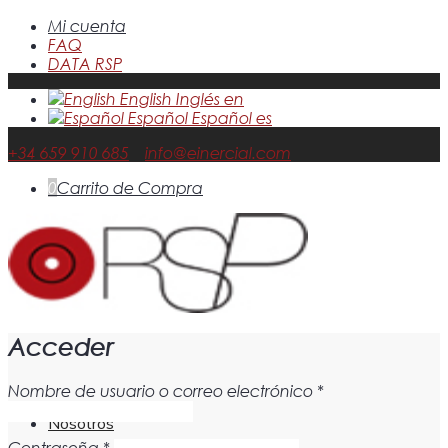
Mi cuenta
FAQ
DATA RSP
English
Inglés
en
Español
Español
es
+34 659 910 685
info@einercial.com
0
Carrito de Compra
Acceder
Nombre de usuario o correo electrónico
*
Nosotros
Contraseña
*