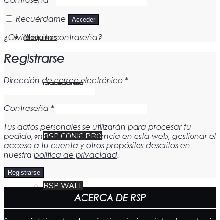
Recuérdame
Acceder
Máquinas
¿Olvidaste la contraseña?
Registrarse
Dirección de correo electrónico
*
RSP CONIC
Contraseña
*
Tus datos personales se utilizarán para procesar tu
pedido, mejorar tu experiencia en esta web, gestionar el
RSP CONIC PRO
acceso a tu cuenta y otros propósitos descritos en
nuestra
política de privacidad
.
Registrarse
RSP WALL
ACERCA DE RSP