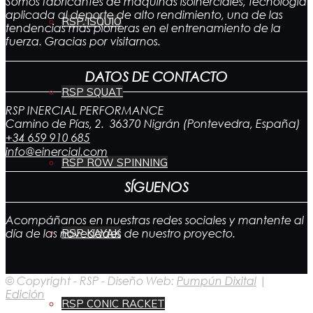
Somos fabricantes de máquinas isoinerciales, tecnología
aplicada al deporte de alto rendimiento, una de las
RSP ISQUIO
tendencias más pioneras en el entrenamiento de la
fuerza. Gracias por visitarnos.
DATOS DE CONTACTO
RSP SQUAT
RSP INERCIAL PERFORMANCE
Camino de Pías, 2. 36370 Nigrán (Pontevedra, España)
+34 659 910 685
info@einercial.com
RSP ROW SPINNING
SÍGUENOS
Acompáñanos en nuestras redes sociales y mantente al
día de las novedades de nuestro proyecto.
RSP KAYAK
© Copyright - RSP - Diseño Web:
Pumpún Dixital
|
Edición
RSP CONIC RACKET