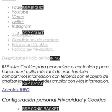
Facebook
RSP ISQUIO
Youtube
Vimeo
Twitter
Instagram
RSP SQUAT
Aviso Legal
Condiciones de compra
Política de Cookies
Política de Privacidad
Desplazarse hacia arriba
RSP ROW SPINNING
RSP utliza Cookies para personalizar el contenido y para
hacer nuestro sitio más fácil de usar. También
compartimos información con terceros con el objeto de
analizar las visitas. Puedes ampliar con Más información.
RSP KAYAK
Acepto
+ INFO
Configuración personal Privacidad y Cookies
RSP CONIC RACKET