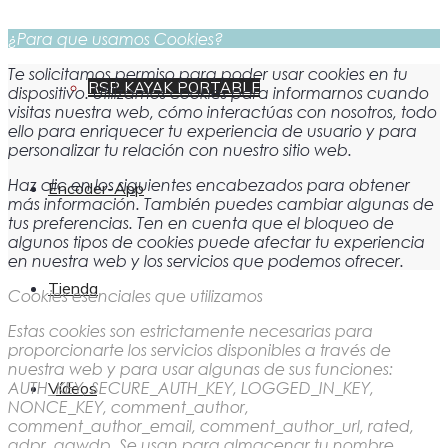
¿Para que usamos Cookies?
Te solicitamos permiso para poder usar cookies en tu
RSP KAYAK PORTABLE
dispositivo. Utilizamos cookies para informarnos cuando
visitas nuestra web, cómo interactúas con nosotros, todo
ello para enriquecer tu experiencia de usuario y para
personalizar tu relación con nuestro sitio web.
Haz clic en los siguientes encabezados para obtener
Encoder-App
más información. También puedes cambiar algunas de
tus preferencias. Ten en cuenta que el bloqueo de
algunos tipos de cookies puede afectar tu experiencia
en nuestra web y los servicios que podemos ofrecer.
Tienda
Cookies esenciales que utilizamos
Estas cookies son estrictamente necesarias para
proporcionarte los servicios disponibles a través de
nuestra web y para usar algunas de sus funciones:
AUTH_KEY, SECURE_AUTH_KEY, LOGGED_IN_KEY,
Vídeos
NONCE_KEY, comment_author,
comment_author_email, comment_author_url, rated,
gdpr, gawdp. Se usan para almacenar tu nombre,