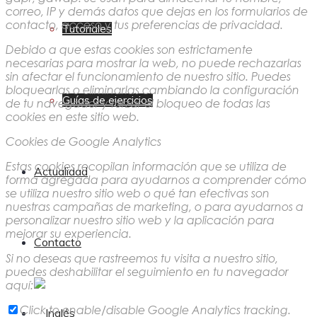
correo, IP y demás datos que dejas en los formularios de
contacto, acceso y tus preferencias de privacidad.
Tutoriales
Debido a que estas cookies son estrictamente
necesarias para mostrar la web, no puede rechazarlas
sin afectar el funcionamiento de nuestro sitio. Puedes
bloquearlas o eliminarlas cambiando la configuración
Guías de ejercicios
de tu navegador y forzar el bloqueo de todas las
cookies en este sitio web.
Cookies de Google Analytics
Estas cookies recopilan información que se utiliza de
Actualidad
forma agregada para ayudarnos a comprender cómo
se utiliza nuestro sitio web o qué tan efectivas son
nuestras campañas de marketing, o para ayudarnos a
personalizar nuestro sitio web y la aplicación para
mejorar su experiencia.
Contacto
Si no deseas que rastreemos tu visita a nuestro sitio,
puedes deshabilitar el seguimiento en tu navegador
aquí:
Click to enable/disable Google Analytics tracking.