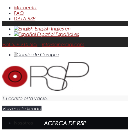
Mi cuenta
FAQ
DATA RSP
English
Inglés
en
Español
Español
es
+34 659 910 685
info@einercial.com
0
Carrito de Compra
Tu carrito está vacío.
Volver a la tienda
ACERCA DE RSP
Nosotros