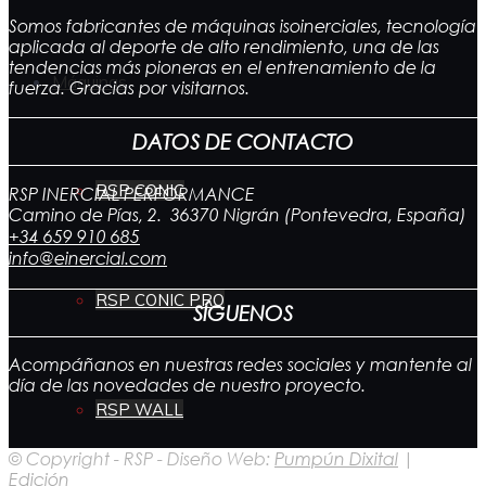
Somos fabricantes de máquinas isoinerciales, tecnología
aplicada al deporte de alto rendimiento, una de las
tendencias más pioneras en el entrenamiento de la
Máquinas
fuerza. Gracias por visitarnos.
DATOS DE CONTACTO
RSP CONIC
RSP INERCIAL PERFORMANCE
Camino de Pías, 2. 36370 Nigrán (Pontevedra, España)
+34 659 910 685
info@einercial.com
RSP CONIC PRO
SÍGUENOS
Acompáñanos en nuestras redes sociales y mantente al
día de las novedades de nuestro proyecto.
RSP WALL
© Copyright - RSP - Diseño Web:
Pumpún Dixital
|
Edición