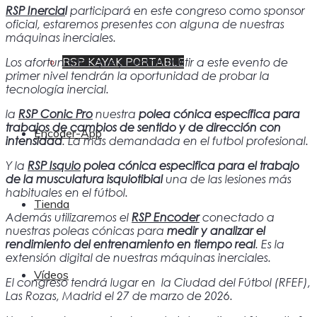
RSP Inercia
l
participará en este congreso como sponsor
oficial, estaremos presentes con alguna de nuestras
máquinas inerciales.
Los afortunados que puedan asistir a este evento de
RSP KAYAK PORTABLE
primer nivel tendrán la oportunidad de probar la
tecnología inercial.
la
RSP Conic Pro
nuestra
polea cónica específica para
trabajos de cambios de sentido y de dirección con
Encoder-App
intensidad
. La más demandada en el futbol profesional.
Y la
RSP Isquio
polea cónica especifica para el trabajo
de la musculatura isquiotibial
una de las lesiones más
habituales en el fútbol.
Tienda
Además utilizaremos el
RSP Encoder
conectado a
nuestras poleas cónicas para
medir y analizar el
rendimiento del entrenamiento en tiempo real
. Es la
extensión digital de nuestras máquinas inerciales.
Vídeos
El congreso tendrá lugar en la Ciudad del Fútbol (RFEF),
Las Rozas, Madrid el 27 de marzo de 2026.