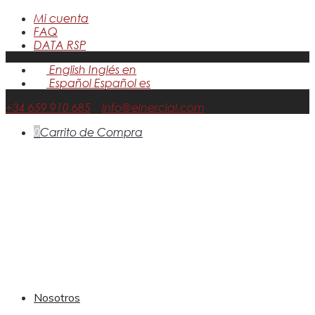
Mi cuenta
FAQ
DATA RSP
English
Inglés
en
Español
Español
es
+34 659 910 685
info@einercial.com
0
Carrito de Compra
Nosotros