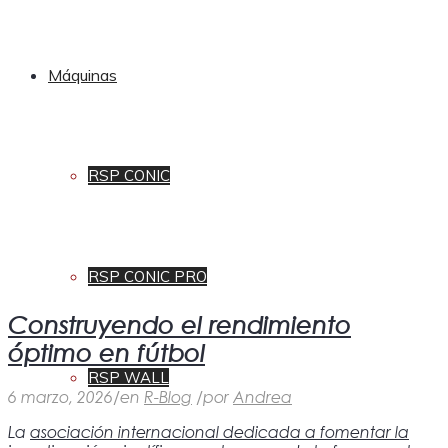
Máquinas
RSP CONIC
RSP CONIC PRO
Construyendo el rendimiento
óptimo en fútbol
RSP WALL
6 marzo, 2026
/
en
R-Blog
/
por
Andrea
La
asociación internacional dedicada a fomentar la