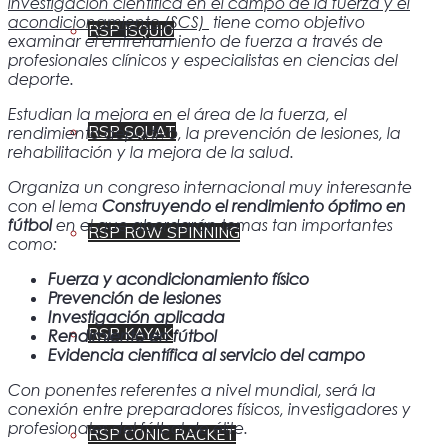
investigación científica en el campo de la fuerza y ​​el
acondicionamiento (SCS)
tiene como objetivo
RSP ISQUIO
examinar el entrenamiento de fuerza a través de
profesionales clínicos y especialistas en ciencias del
deporte.
Estudian la mejora en el área de la fuerza, el
RSP SQUAT
rendimiento deportivo, la prevención de lesiones, la
rehabilitación y la mejora de la salud.
Organiza un congreso internacional muy interesante
con el lema
Construyendo el rendimiento óptimo en
fútbol
en el que abordarán temas tan importantes
RSP ROW SPINNING
como:
Fuerza y acondicionamiento físico
Prevención de lesiones
Investigación aplicada
RSP KAYAK
Rendimiento en fútbol
Evidencia científica al servicio del campo
Con ponentes referentes a nivel mundial, será la
conexión entre preparadores físicos, investigadores y
profesionales del fútbol de élite.
RSP CONIC RACKET