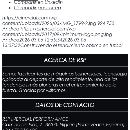
Compartir en LinkedIn
Compartir por correo
https://einercial.com/wp-
content/uploads/2026/03/IMG_1799-2.jpg
924
750
Andrea
https://einercial.com/wp-
content/uploads/2017/09/minimum-logo.png.jpg
Andrea
2026-03-06 12:55:34
2026-03-06
13:07:32
Construyendo el rendimiento óptimo en fútbol
ACERCA DE RSP
Somos fabricantes de máquinas isoinerciales, tecnología
aplicada al deporte de alto rendimiento, una de las
tendencias más pioneras en el entrenamiento de la
fuerza. Gracias por visitarnos.
DATOS DE CONTACTO
RSP INERCIAL PERFORMANCE
Camino de Pías, 2. 36370 Nigrán (Pontevedra, España)