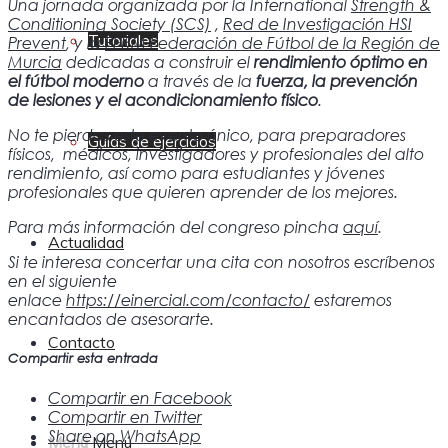
Una jornada organizada por la International
Strength &
Conditioning Society (SCS)
,
Red de Investigación HSI
Tutoriales
Prevent
, y la
FFRM Federación de Fútbol de la Región de
Murcia
dedicadas a construir el
rendimiento óptimo en
el fútbol moderno
a través de la
fuerza, la prevención
de lesiones y el acondicionamiento físico
.
No te pierdas este evento único, para preparadores
Guías de ejercicios
físicos, médicos, investigadores y profesionales del alto
rendimiento, así como para estudiantes y jóvenes
profesionales que quieren aprender de los mejores.
Para más información del congreso pincha
aquí
.
Actualidad
Si te interesa concertar una cita con nosotros escríbenos
en el siguiente
enlace
https://einercial.com/contacto/
estaremos
encantados de asesorarte.
Contacto
Compartir esta entrada
Compartir en Facebook
Compartir en Twitter
Share on WhatsApp
Menú
Menú