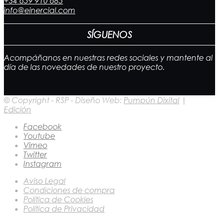
+34 659 910 685
info@einercial.com
SÍGUENOS
Acompáñanos en nuestras redes sociales y mantente al
día de las novedades de nuestro proyecto.
© Copyright - RSP - Diseño Web:
Pumpún Dixital
|
Edición
Facebook
Youtube
Vimeo
Twitter
Instagram
Aviso Legal
Condiciones de compra
Política de Cookies
Política de Privacidad