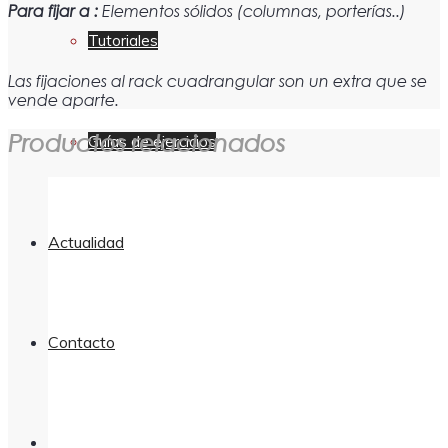
Para fijar a :
Elementos sólidos (columnas, porterías..)
Tutoriales
Las fijaciones al rack cuadrangular son un extra que se
vende aparte.
Productos relacionados
Guías de ejercicios
Actualidad
Contacto