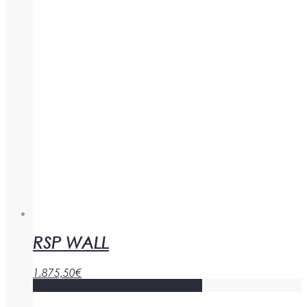
RSP WALL
1.875,50
€
Añadir al carrito
Mostrar detalles