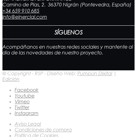
Camino de Pías, 2. 36370 Nigrán (Pontevedra, España)
+34 659 910 685
info@einercial.com
SÍGUENOS
Acompáñanos en nuestras redes sociales y mantente al
día de las novedades de nuestro proyecto.
© Copyright - RSP - Diseño Web:
Pumpún Dixital
|
Edición
Facebook
Youtube
Vimeo
Twitter
Instagram
Aviso Legal
Condiciones de compra
Política de Cookies