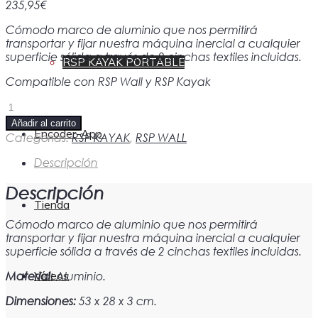
235,95
€
Cómodo marco de aluminio que nos permitirá
transportar y fijar nuestra máquina inercial a cualquier
superficie sólida a través de 2 cinchas textiles incluidas.
RSP KAYAK PORTABLE
Compatible con RSP Wall y RSP Kayak
Kit
Portabilidad
Añadir al carrito
(RSP
Encoder-App
Categorías:
RSP KAYAK
,
RSP WALL
Wall
y
Descripción
RSP
Kayak)
Descripción
cantidad
Tienda
Cómodo marco de aluminio que nos permitirá
transportar y fijar nuestra máquina inercial a cualquier
superficie sólida a través de 2 cinchas textiles incluidas.
Vídeos
Material:
Aluminio.
Dimensiones:
53 x 28 x 3 cm.