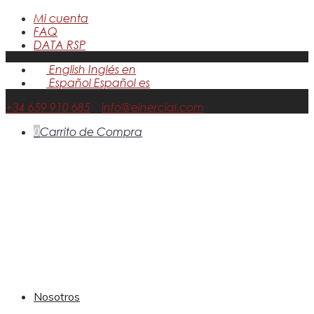
Mi cuenta
FAQ
DATA RSP
English
Inglés
en
Español
Español
es
+34 659 910 685
info@einercial.com
0
Carrito de Compra
Nosotros