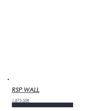
RSP WALL
1.875,50
€
Añadir al carrito
Mostrar detalles