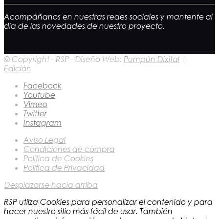
Acompáñanos en nuestras redes sociales y mantente al
día de las novedades de nuestro proyecto.
© Copyright - RSP - Diseño Web:
Pumpún Dixital
|
Edición
Facebook
Youtube
Vimeo
Twitter
Instagram
Aviso Legal
Condiciones de compra
Política de Cookies
Política de Privacidad
Desplazarse hacia arriba
RSP utliza Cookies para personalizar el contenido y para
hacer nuestro sitio más fácil de usar. También