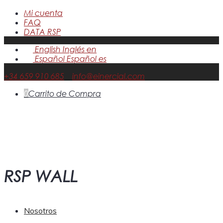
Mi cuenta
FAQ
DATA RSP
English
Inglés
en
Español
Español
es
+34 659 910 685
info@einercial.com
0
Carrito de Compra
RSP WALL
Nosotros