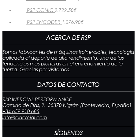
RSP CONIC
2.722,50
€
RSP ENCODER
1.076,90
€
ACERCA DE RSP
Somos fabricantes de máquinas isoinerciales, tecnología
aplicada al deporte de alto rendimiento, una de las
tendencias más pioneras en el entrenamiento de la
fuerza. Gracias por visitarnos.
DATOS DE CONTACTO
RSP INERCIAL PERFORMANCE
Camino de Pías, 2. 36370 Nigrán (Pontevedra, España)
+34 659 910 685
info@einercial.com
SÍGUENOS