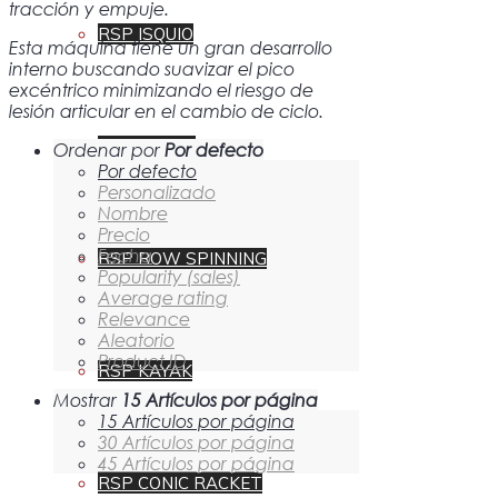
tracción y empuje.
RSP ISQUIO
Esta máquina tiene un gran desarrollo
interno buscando suavizar el pico
excéntrico minimizando el riesgo de
lesión articular en el cambio de ciclo.
RSP SQUAT
Ordenar por
Por defecto
Por defecto
Personalizado
Nombre
Precio
Fecha
RSP ROW SPINNING
Popularity (sales)
Average rating
Relevance
Aleatorio
Product ID
RSP KAYAK
Mostrar
15 Artículos por página
15 Artículos por página
30 Artículos por página
45 Artículos por página
RSP CONIC RACKET