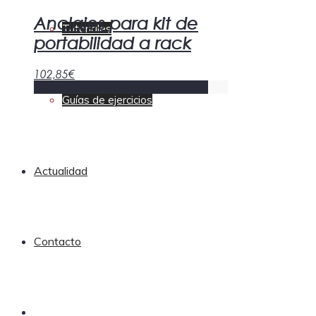
Anclajes para kit de
Tutoriales
portabilidad a rack
102,85
€
Añadir al carrito
Mostrar detalles
Guías de ejercicios
Actualidad
Contacto