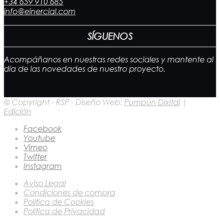
+34 659 910 685
info@einercial.com
SÍGUENOS
Acompáñanos en nuestras redes sociales y mantente al
día de las novedades de nuestro proyecto.
© Copyright - RSP - Diseño Web:
Pumpún Dixital
|
Edición
Facebook
Youtube
Vimeo
Twitter
Instagram
Aviso Legal
Condiciones de compra
Política de Cookies
Política de Privacidad