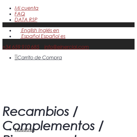
Mi cuenta
FAQ
DATA RSP
English
Inglés
en
Español
Español
es
+34 659 910 685
info@einercial.com
0
Carrito de Compra
Recambios /
Complementos /
Nosotros