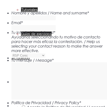
Tutoriales
Nombre y apellidos / Name and surname
*
Email
*
Tu interés / Your interest
*
Guías de ejercicios
Ayúdanos seleccionando tu motivo de contacto
para hacer más eficaz la contestación. / Help us
selecting your contact reason to make the answer
more effective.
Actualidad
Tu mensaje / Message
*
Contacto
Política de Privacidad / Privacy Policy
*