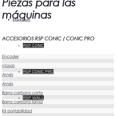
Piezas para las
máquinas
Máquinas
ACCESORIOS RSP CONIC / CONIC PRO
RSP CONIC
Encoder
Masas
RSP CONIC PRO
Arnés
Arnés
Barra carbono corta
RSP WALL
Barra carbono larga
Kir portabilidad