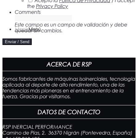
Acepto la
Política de Privacidad
/ I accept
the
Privacy Policy
Comments
Este campo es un campo de validación y debe
Menú
Menú
quedar sin cambios.
ACERCA DE RSP
Somos fabricantes de máquinas isoinerciales, tecnología
aplicada al deporte de alto rendimiento, una de las
tendencias más pioneras en el entrenamiento de la
fuerza. Gracias por visitarnos.
DATOS DE CONTACTO
RSP INERCIAL PERFORMANCE
Camino de Pías, 2. 36370 Nigrán (Pontevedra, España)