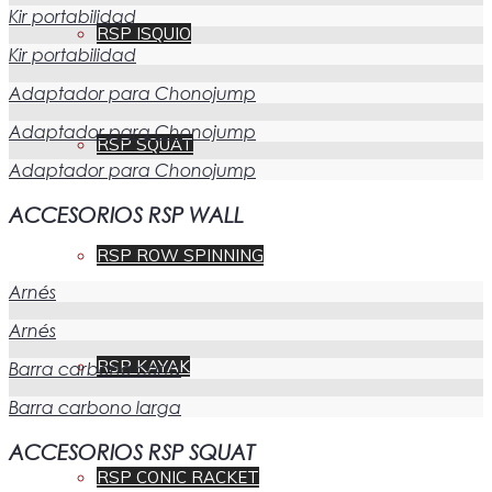
Kir portabilidad
RSP ISQUIO
Kir portabilidad
Adaptador para Chonojump
Adaptador para Chonojump
RSP SQUAT
Adaptador para Chonojump
ACCESORIOS RSP WALL
RSP ROW SPINNING
Arnés
Arnés
RSP KAYAK
Barra carbono corta
Barra carbono larga
ACCESORIOS RSP SQUAT
RSP CONIC RACKET