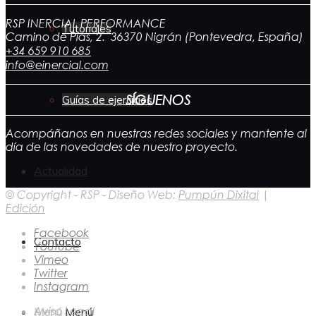
RSP INERCIAL PERFORMANCE
Tutoriales
Camino de Pías, 2. 36370 Nigrán (Pontevedra, España)
+34 659 910 685
info@einercial.com
SÍGUENOS
Guías de ejercicios
Acompáñanos en nuestras redes sociales y mantente al
día de las novedades de nuestro proyecto.
Actualidad
© Copyright - RSP - Diseño Web:
Pumpún Dixital
|
Edición
Facebook
Contacto
Youtube
Vimeo
Twitter
Instagram
Aviso Legal
Menú
Menú