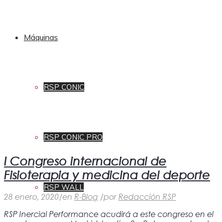
Máquinas
RSP CONIC
RSP CONIC PRO
I Congreso internacional de
Fisioterapia y medicina del deporte
RSP WALL
28 enero, 2020
/
en
R-Blog
/
por
Redacción RSP
RSP Inercial Performance acudirá a este congreso en el