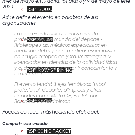
mes de mayo en Madrid, los días 8 y 9 de mayo de este
2020.
RSP ISQUIO
Asi se define el evento en palabras de sus
organizadores.
En este evento único hemos reunido
profesionales del mundo del deporte -
RSP SQUAT
fisioterapeutas, médicos especialistas en
medicina del deporte, médicos especialistas
en cirugía ortopédica y traumatológica, y
licenciados en ciencias de la actividad física
y el deporte- para compartir conocimiento y
RSP ROW SPINNING
experiencias.
El evento tendrá 3 ejes temáticos: fútbol
profesional, deportes olímpicos y otros
deportes como Moto GP, Padel Tour,
RSP KAYAK
Baloncesto o Bádminton.
Puedes conocer más
haciendo click aquí
.
Compartir esta entrada
RSP CONIC RACKET