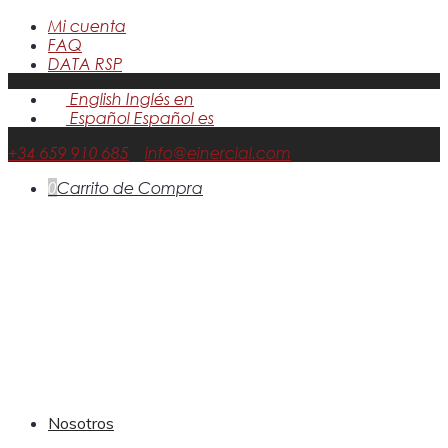
Mi cuenta
FAQ
DATA RSP
English
Inglés
en
Español
Español
es
+34 659 910 685
info@einercial.com
0
Carrito de Compra
Nosotros