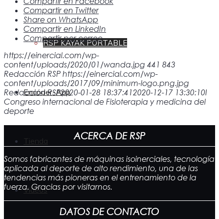
Compartir en Facebook
Compartir en Twitter
Share on WhatsApp
Compartir en LinkedIn
Compartir por correo
RSP KAYAK PORTABLE
https://einercial.com/wp-
content/uploads/2020/01/wanda.jpg
441
843
Redacción RSP
https://einercial.com/wp-
content/uploads/2017/09/minimum-logo.png.jpg
Encoder-App
Redacción RSP
2020-01-28 18:37:41
2020-12-17 13:30:10
I
Congreso internacional de Fisioterapia y medicina del
deporte
ACERCA DE RSP
Tienda
Somos fabricantes de máquinas isoinerciales, tecnología
aplicada al deporte de alto rendimiento, una de las
tendencias más pioneras en el entrenamiento de la
fuerza. Gracias por visitarnos.
Vídeos
DATOS DE CONTACTO