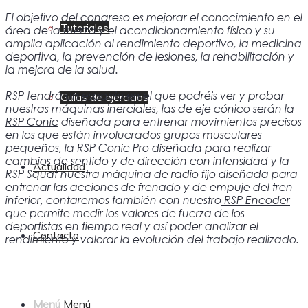
El objetivo del congreso es mejorar el conocimiento en el
Tutoriales
área de la fuerza y el acondicionamiento físico y su
amplia aplicación al rendimiento deportivo, la medicina
deportiva, la prevención de lesiones, la rehabilitación y
la mejora de la salud.
RSP tendrá un espacio en el que podréis ver y probar
Guías de ejercicios
nuestras máquinas inerciales, las de eje cónico serán la
RSP Conic
diseñada para entrenar movimientos precisos
en los que están involucrados grupos musculares
pequeños, la
RSP Conic Pro
diseñada para realizar
cambios de sentido y de dirección con intensidad y la
Actualidad
RSP Squat
nuestra máquina de radio fijo diseñada para
entrenar las acciones de frenado y de empuje del tren
inferior, contaremos también con nuestro
RSP Encoder
que permite medir los valores de fuerza de los
deportistas en tiempo real y así poder analizar el
Contacto
rendimiento y valorar la evolución del trabajo realizado.
Menú
Menú