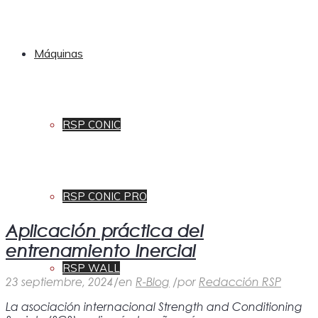
Máquinas
RSP CONIC
RSP CONIC PRO
Aplicación práctica del
entrenamiento Inercial
RSP WALL
23 septiembre, 2024
/
en
R-Blog
/
por
Redacción RSP
La asociación internacional Strength and Conditioning