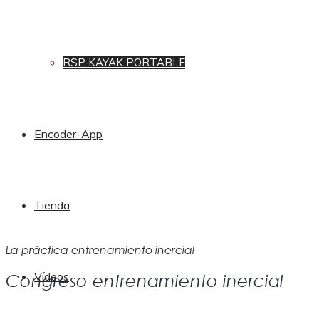
RSP KAYAK PORTABLE
Encoder-App
Tienda
La práctica entrenamiento inercial
Vídeos
Congreso entrenamiento inercial