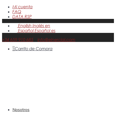
Mi cuenta
FAQ
DATA RSP
English
Inglés
en
Español
Español
es
+34 659 910 685
info@einercial.com
0
Carrito de Compra
Nosotros