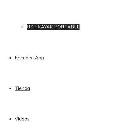
RSP KAYAK PORTABLE
Encoder-App
Tienda
Vídeos