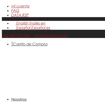
Mi cuenta
FAQ
DATA RSP
English
Inglés
en
Español
Español
es
+34 659 910 685
info@einercial.com
0
Carrito de Compra
Nosotros