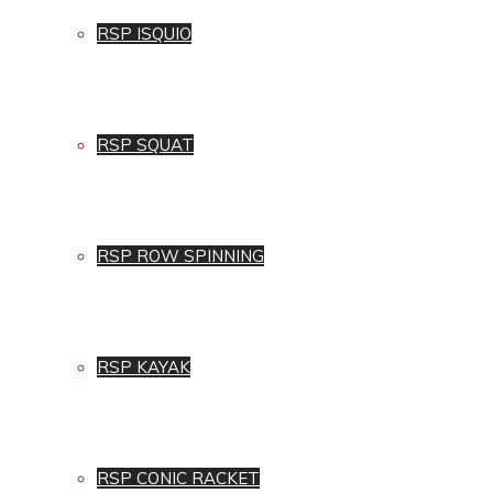
RSP ISQUIO
RSP SQUAT
RSP ROW SPINNING
RSP KAYAK
RSP CONIC RACKET