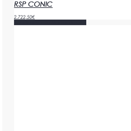
RSP CONIC
2.722,50
€
Añadir al carrito
Mostrar detalles