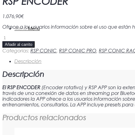
RSP ENCODER
1.076,90
€
Ofrece a los usuarios información sobre el uso que están
Menú
Menú
RSP
ENCODER
Añadir al carrito
cantidad
Categorías:
RSP CONIC
,
RSP CONIC PRO
,
RSP CONIC RA
Descripción
Descripción
El RSP ENCODER
(Encoder rotativo) y RSP APP son la exte
través de una conexión de datos en streaming por Bluetoo
indicadores la APP ofrece a los usuarios información sobr
entrenamientos, consultarlos. La APP incluye presets pa
Productos relacionados