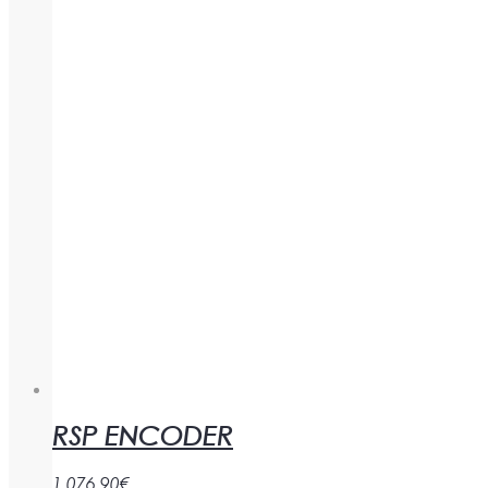
RSP ENCODER
1.076,90
€