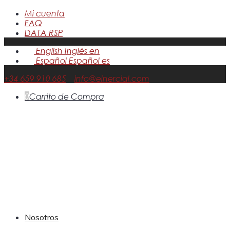
Mi cuenta
FAQ
DATA RSP
English
Inglés
en
Español
Español
es
+34 659 910 685
info@einercial.com
0
Carrito de Compra
Nosotros