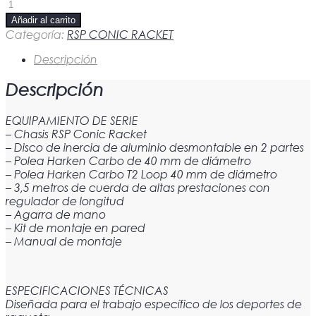
RSP
Conic
Añadir al carrito
Racket
Categoría:
RSP CONIC RACKET
cantidad
Descripción
Descripción
EQUIPAMIENTO DE SERIE
– Chasis RSP Conic Racket
– Disco de inercia de aluminio desmontable en 2 partes
– Polea Harken Carbo de 40 mm de diámetro
– Polea Harken Carbo T2 Loop 40 mm de diámetro
– 3,5 metros de cuerda de altas prestaciones con
regulador de longitud
– Agarra de mano
– Kit de montaje en pared
– Manual de montaje
ESPECIFICACIONES TÉCNICAS
Diseñada para el trabajo específico de los deportes de