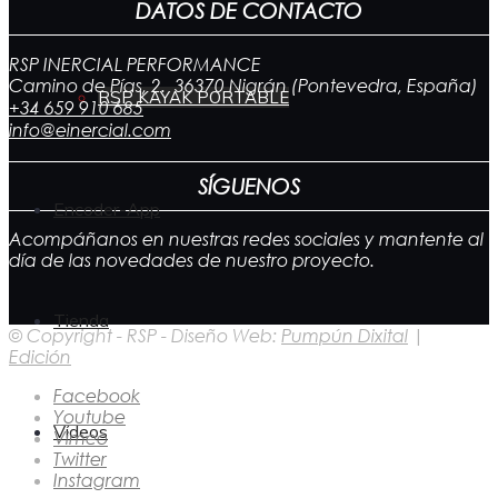
DATOS DE CONTACTO
RSP INERCIAL PERFORMANCE
Camino de Pías, 2. 36370 Nigrán (Pontevedra, España)
RSP KAYAK PORTABLE
+34 659 910 685
info@einercial.com
SÍGUENOS
Encoder-App
Acompáñanos en nuestras redes sociales y mantente al
día de las novedades de nuestro proyecto.
Tienda
© Copyright - RSP - Diseño Web:
Pumpún Dixital
|
Edición
Facebook
Youtube
Vídeos
Vimeo
Twitter
Instagram