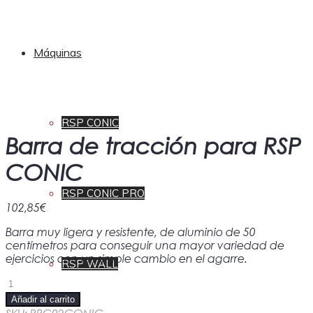
Máquinas
RSP CONIC
Barra de tracción para RSP
CONIC
RSP CONIC PRO
102,85
€
Barra muy ligera y resistente, de aluminio de 50
centímetros para conseguir una mayor variedad de
ejercicios con un simple cambio en el agarre.
RSP WALL
Barra
de
Añadir al carrito
tracción