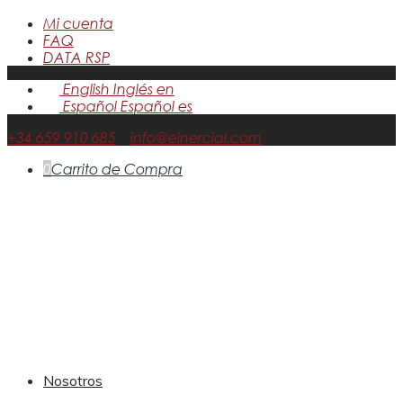
Mi cuenta
FAQ
DATA RSP
English
Inglés
en
Español
Español
es
+34 659 910 685
info@einercial.com
0
Carrito de Compra
Nosotros