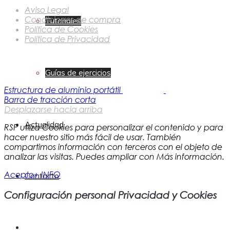
Aviso Legal
Condiciones de compra
Tutoriales
Política de Cookies
Política de Privacidad
Guías de ejercicios
Estructura de aluminio portátil
Barra de tracción corta
Desplazarse hacia arriba
Actualidad
RSP utliza Cookies para personalizar el contenido y para
hacer nuestro sitio más fácil de usar. También
compartimos información con terceros con el objeto de
analizar las visitas. Puedes ampliar con Más información.
Acepto
+ INFO
Contacto
Configuración personal Privacidad y Cookies